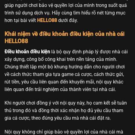
giúp người chơi bảo vệ quyền lợi của mình trong suốt quá
trình sử dụng dịch vụ. Hãy cùng tìm hiểu rõ nét từng mục
hơn tại bài viết
HELLO88
dưới đây.
Khái niệm về điều khoản điều kiện của nhà cái
HELLO88
Điều khoản điều kiện
là bộ quy định pháp lý được nhà cái
xây dựng, công bố công khai trên nền tảng của mình.
Chúng thiết lập một bộ khung hướng dẫn cho người chơi
về cách thức tham gia tựa game cá cược, cách thức gửi,
rút tiền, yêu cầu liên quan đến khuyến mãi, nội quy khác
liên quan đến trải nghiệm của thành viên tại nhà cái.
Khi người chơi đồng ý với nội quy này, họ cam kết sẽ tuân
thủ trong đó và đồng thời xác nhận họ đủ yêu cầu tham
gia cá cược, theo đúng yêu cầu mà nhà cái đặt ra.
Nội quy không chỉ giúp bảo vệ quyền lợi của nhà cái mà