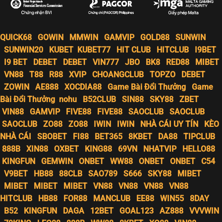
QUICK68
GOWIN
MMWIN
GAMVIP
GOLD88
SUNWIN
SUNWIN20
KUBET
KUBET77
HIT CLUB
HITCLUB
I9BET
I9 BET
DEBET
DEBET
VIN777
JBO
BK8
RED88
MIBET
VN88
T88
R88
XVIP
CHOANGCLUB
TOPZO
DEBET
ZOWIN
AE888
XOCDIA88
Game Bài Đổi Thưởng
Game
Bài Đổi Thưởng
nohu
B52CLUB
SIN88
SKY88
ZBET
VIN88
GAMVIP
FIVE88
FIVE88
SAOCLUB
SAOCLUB
SAOCLUB
ZO88
ZO88
IWIN
IWIN
NHÀ CÁI UY TÍN
KÈO
NHÀ CÁI
SBOBET
FI88
BET365
8KBET
DA88
TIPCLUB
888B
XIN88
OXBET
KING88
69VN
NHATVIP
HELLO88
KINGFUN
GEMWIN
ONBET
WW88
ONBET
ONBET
C54
V9BET
HB88
88CLB
SAO789
S666
SKY88
MIBET
MIBET
MIBET
MIBET
VN88
VN88
VN88
VN88
HITCLUB
HB88
FOR88
MANCLUB
EE88
WIN55
8DAY
B52
KINGFUN
DAGA
12BET
GOAL123
AZ888
VVVWIN