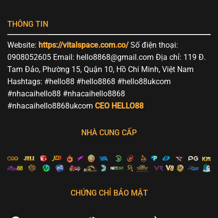
THÔNG TIN
Website:
https://vitalspace.com.co/
Số điện thoại:
0908052605 Email:
hello8868@gmail.com
Địa chỉ: 119 Đ.
Tam Đảo, Phường 15, Quận 10, Hồ Chí Minh, Việt Nam
Hashtags: #hello88 #hello8868 #hello88ukcom
#nhacaihello88 #nhacaihello8868
#nhacaihello8868ukcom
CEO HELLO88
NHÀ CUNG CẤP
CHỨNG CHỈ BẢO MẬT