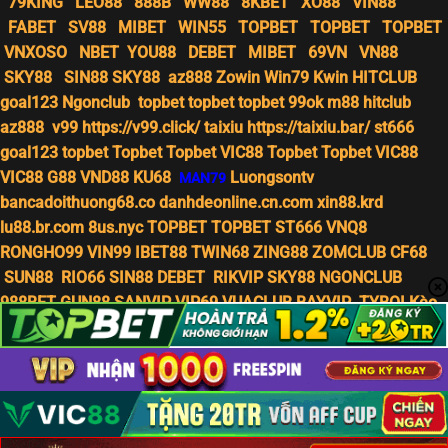
79KING
LEO88
888B
WW88
8KBET
XO88
VIN88
FABET
SV88
MIBET
WIN55
TOPBET
TOPBET
TOPBET
VNXOSO
NBET
YOU88
DEBET
MIBET
69VN
VN88
SKY88
SIN88
SKY88
az888
Zowin
Win79
Kwin
HITCLUB
goal123
Ngonclub
topbet
topbet
topbet
99ok
m88
hitclub
az888
v99
https://v99.click/
taixiu
https://taixiu.bar/
st666
goal123
topbet
Topbet
Topbet
VIC88
Topbet
Topbet
VIC88
VIC88
G88
VND88
KU68
Luongsontv
MAN79
bancadoithuong68.co
danhdeonline.cn.com
xin88.krd
lu88.br.com
8us.nyc
TOPBET
TOPBET
ST666
VNQ8
RONGHO99
VIN99
IBET88
TWIN68
ZING88
ZOMCLUB
CF68
SUN88
RIO66
SIN88
DEBET
RIKVIP
SKY88
NGONCLUB
988BET
GUN88
SANVIP
VIP69
VUACLUB
BAYVIP
TYBOI
Kèo
Nhà Cái
Kèo Nhà Cái 5
7m
VEGAS79
77LOC
MIG8
86BET
RAKHOITV
SOCOLIVE
XOILAC
1GOM
CAKHIATV
Sex
WIN79
Nhật Bản Hot Tại Đây
Japanese 18+
live 18+
Sex Địt Nhau Hot
Tại Đây
23WIN
Tổng hợp phim sex ngon
WIN55
WIN79
RIKVIP
8DAY
TOPBET