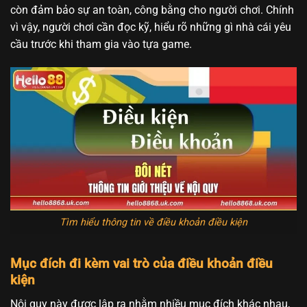
còn đảm bảo sự an toàn, công bằng cho người chơi. Chính
vì vậy, người chơi cần đọc kỹ, hiểu rõ những gì nhà cái yêu
cầu trước khi tham gia vào tựa game.
Tìm hiểu thông tin về điều khoản điều kiện
Mục đích đi kèm vai trò của điều khoản điều
kiện
Nội quy này được lập ra nhằm nhiều mục đích khác nhau,