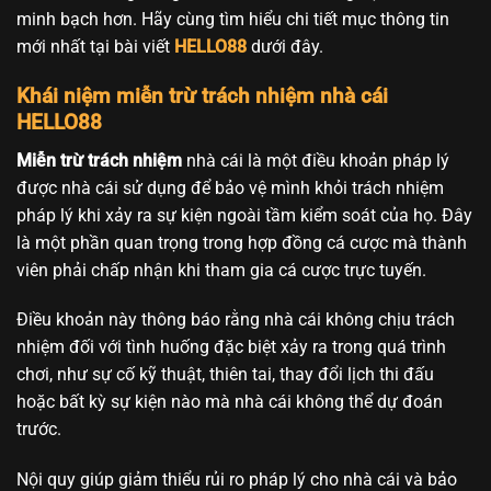
minh bạch hơn. Hãy cùng tìm hiểu chi tiết mục thông tin
mới nhất tại bài viết
HELLO88
dưới đây.
Khái niệm miễn trừ trách nhiệm nhà cái
HELLO88
Miễn trừ trách nhiệm
nhà cái là một điều khoản pháp lý
được nhà cái sử dụng để bảo vệ mình khỏi trách nhiệm
pháp lý khi xảy ra sự kiện ngoài tầm kiểm soát của họ. Đây
là một phần quan trọng trong hợp đồng cá cược mà thành
viên phải chấp nhận khi tham gia cá cược trực tuyến.
Điều khoản này thông báo rằng nhà cái không chịu trách
nhiệm đối với tình huống đặc biệt xảy ra trong quá trình
chơi, như sự cố kỹ thuật, thiên tai, thay đổi lịch thi đấu
hoặc bất kỳ sự kiện nào mà nhà cái không thể dự đoán
trước.
Nội quy giúp giảm thiểu rủi ro pháp lý cho nhà cái và bảo