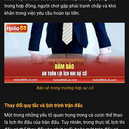
trong hợp đồng, người chơi gặp phải tranh chấp và khó
khăn trong việc yêu cầu hoàn lại tiền.
Bảo vệ trong trường hợp sự cố
Thay đổi quy tắc và lịch trình trận đấu
Một trong những yếu tố quan trọng trong cá cược thể thao
là lịch thi đấu của trận đấu. Tuy nhiên, trong thực tế, lịch thi