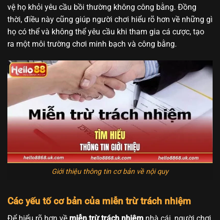
vệ họ khỏi yêu cầu bồi thường không công bằng. Đồng
thời, điều này cũng giúp người chơi hiểu rõ hơn về những gì
họ có thể và không thể yêu cầu khi tham gia cá cược, tạo
ra một môi trường chơi minh bạch và công bằng.
Giới thiệu thông tin cơ bản về nội quy
Các yếu tố cơ bản của miễn trừ trách nhiệm
Để hiểu rõ hơn về
miễn trừ trách nhiệm
nhà cái, người chơi