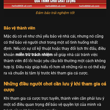
Đảm bảo trải nghiệm tốt
Bảo vệ thành viên
Mặc dù có vẻ như chủ yếu bảo vệ nhà cái, nhưng nó cũng
có thể bảo vệ người chơi trong một số tình huống nhất
định. Nếu có sự cố kỹ thuật hoặc thay đổi lịch thi đấu, điều
khoản
miễn trừ trách nhiệm
sẽ giúp nhà cái tránh việc
thành viên đổ lỗi hoặc yêu cầu bồi thường một cách không
hợp lý. Điều này giúp hiểu rõ hơn về những rủi ro có thể xảy
ra và chuẩn bị tâm lý trước khi tham gia cá cược.
Những điều người chơi cần lưu ý khi tham gia cá
cược
Khi tham gia cá cược trực tuyến, thành viên cần phải lưu ý
một số điều quan trọng để bảo vệ quyền lợi của mình và