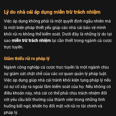
Lý do nhà cái áp dụng miễn trừ trách nhiệm
Việc áp dụng không phải là một quyết định ngẫu nhiên mà
là một biện pháp thiết yếu giúp các nhà cái bảo vệ mình
khỏi rủi ro không thể kiểm soát. Dưới đây là những lý do tại
sao
miễn trừ trách nhiệm
lại cần thiết trong ngành cá cược
trực tuyến.
Giảm thiểu rủi ro pháp lý
Ngành công nghiệp cá cược trực tuyến là một ngành chịu
sự giám sát chặt chẽ của các cơ quan quản lý pháp luật.
Việc áp dụng giúp nhà cái tránh khỏi kiện tụng pháp lý nếu
có sự cố xảy ra ngoài tầm kiểm soát của họ. Nếu không có
điều khoản này, nhà cái có thể phải chịu trách nhiệm đối
với yêu cầu bồi thường của thành viên trong những tình
huống bất ngờ, khiến họ đối mặt với rủi ro tài chính và
pháp lý.