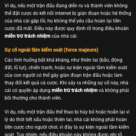
Ví dụ, nếu một trận đấu đang diễn ra và thành viên không
thể đặt cược do kết nối internet bị gián đoạn hoặc hệ thống
của nhà cái gặp lỗi, họ không thể yêu cầu hoàn lại tiền
cược đã mất. Điều này được quy định rõ trong điều khoản
miễn trừ trách nhiệm
của nhà cái.
Sự cố ngoài tầm kiểm soát (force majeure)
Các tình huống bất khả kháng, như thiên tai (bão, động
đất, lũ lụt), chiến tranh, hoặc sự kiện ngoài tầm kiểm soát
của con người có thể gây gián đoạn trận đấu hoặc làm
thay đổi kết quả cá cược. Khi xảy ra những sự cố này, nhà
cái có quyền áp dụng
miễn trừ trách nhiệm
và không phải
bồi thường cho thành viên.
Ví dụ, nếu một trận đấu thể thao bị hủy bỏ hoặc hoãn lại vì
lý do thời tiết xấu hoặc thiên tai, nhà cái không phải hoàn
tiền cược cho người chơi, vì đây là sự kiện ngoài tầm kiểm
soát. Tuy nhiên, nếu điều khoản này không được ghi rõ