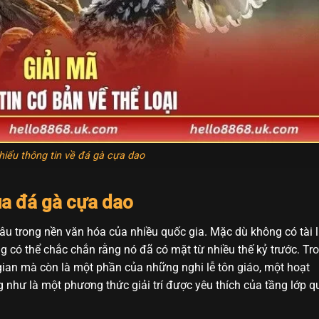
hiểu thông tin về đá gà cựa dao
của đá gà cựa dao
âu trong nền văn hóa của nhiều quốc gia. Mặc dù không có tài l
ng có thể chắc chắn rằng nó đã có mặt từ nhiều thế kỷ trước. Tr
 gian mà còn là một phần của những nghi lễ tôn giáo, một hoạt
g như là một phương thức giải trí được yêu thích của tầng lớp q