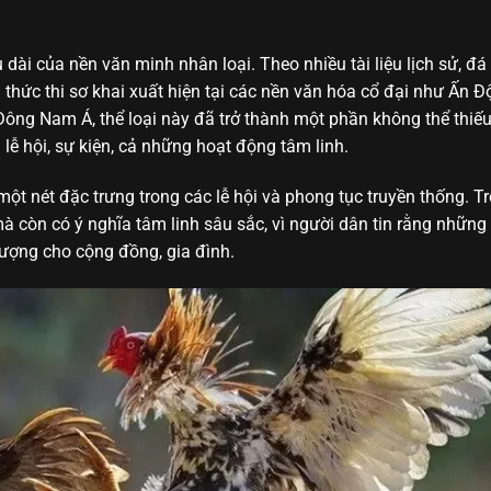
 dài của nền văn minh nhân loại. Theo nhiều tài liệu lịch sử, đá
 thức thi sơ khai xuất hiện tại các nền văn hóa cổ đại như Ấn Độ
Đông Nam Á, thể loại này đã trở thành một phần không thể thiế
 lễ hội, sự kiện, cả những hoạt động tâm linh.
một nét đặc trưng trong các lễ hội và phong tục truyền thống. Tr
 mà còn có ý nghĩa tâm linh sâu sắc, vì người dân tin rằng những
vượng cho cộng đồng, gia đình.