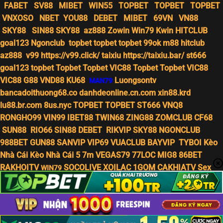
FABET
SV88
MIBET
WIN55
TOPBET
TOPBET
TOPBET
VNXOSO
NBET
YOU88
DEBET
MIBET
69VN
VN88
SKY88
SIN88
SKY88
az888
Zowin
Win79
Kwin
HITCLUB
goal123
Ngonclub
topbet
topbet
topbet
99ok
m88
hitclub
az888
v99
https://v99.click/
taixiu
https://taixiu.bar/
st666
goal123
topbet
Topbet
Topbet
VIC88
Topbet
Topbet
VIC88
VIC88
G88
VND88
KU68
Luongsontv
MAN79
bancadoithuong68.co
danhdeonline.cn.com
xin88.krd
lu88.br.com
8us.nyc
TOPBET
TOPBET
ST666
VNQ8
RONGHO99
VIN99
IBET88
TWIN68
ZING88
ZOMCLUB
CF68
SUN88
RIO66
SIN88
DEBET
RIKVIP
SKY88
NGONCLUB
988BET
GUN88
SANVIP
VIP69
VUACLUB
BAYVIP
TYBOI
Kèo
Nhà Cái
Kèo Nhà Cái 5
7m
VEGAS79
77LOC
MIG8
86BET
RAKHOITV
SOCOLIVE
XOILAC
1GOM
CAKHIATV
Sex
WIN79
Nhật Bản Hot Tại Đây
Japanese 18+
live 18+
Sex Địt Nhau Hot
Tại Đây
23WIN
Tổng hợp phim sex ngon
WIN55
WIN79
RIKVIP
8DAY
TOPBET