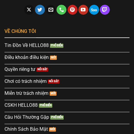
VỀ CHÚNG TÔI
Tin Đồn Về HELLO88
Điều khoản điều kiện
Quyền riêng tư
Chơi có trách nhiệm
Miễn trừ trách nhiệm
CSKH HELLO88
Câu Hỏi Thường Gặp
Chính Sách Bảo Mật