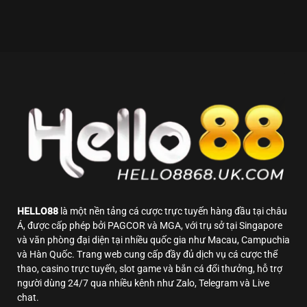
Hũ
Báo
Tại
Lớn
Avengers
Về
HELLO88
–
Nguy
Trò
Hiểm
Chơi
Khi
Siêu
Sử
Anh
Dụng
Hùng
Hấp
Dẫn
Tại
HELLO88
HELLO88
là một nền tảng cá cược trực tuyến hàng đầu tại châu
Á, được cấp phép bởi PAGCOR và MGA, với trụ sở tại Singapore
và văn phòng đại diện tại nhiều quốc gia như Macau, Campuchia
và Hàn Quốc. Trang web cung cấp đầy đủ dịch vụ cá cược thể
thao, casino trực tuyến, slot game và bắn cá đổi thưởng, hỗ trợ
người dùng 24/7 qua nhiều kênh như Zalo, Telegram và Live
chat.