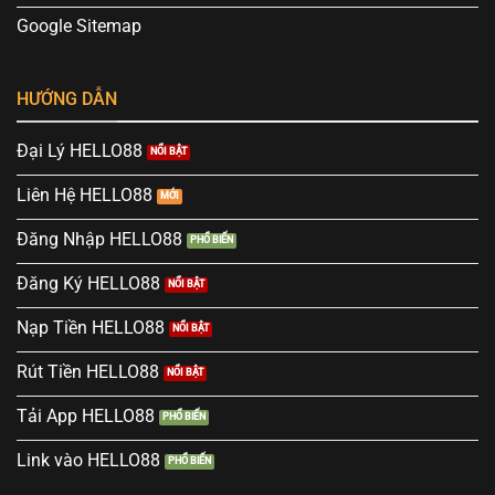
Google Sitemap
HƯỚNG DẪN
Đại Lý HELLO88
Liên Hệ HELLO88
Đăng Nhập HELLO88
Đăng Ký HELLO88
Nạp Tiền HELLO88
Rút Tiền HELLO88
Tải App HELLO88
Link vào HELLO88