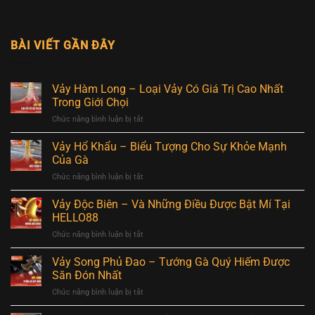
BÀI VIẾT GẦN ĐÂY
Vảy Hàm Long – Loại Vảy Có Giá Trị Cao Nhất
Trong Giới Chọi
Chức năng bình luận bị tắt
ở
Vảy
Hàm
Vảy Hổ Khẩu – Biểu Tượng Cho Sự Khỏe Mạnh
Long
Của Gà
–
Chức năng bình luận bị tắt
ở
Loại
Vảy
Vảy
Hổ
Vảy Độc Biên – Và Những Điều Được Bật Mí Tại
Có
Khẩu
Giá
HELLO88
–
Trị
Chức năng bình luận bị tắt
ở
Biểu
Cao
Vảy
Tượng
Nhất
Độc
Vảy Song Phủ Đao – Tướng Gà Quý Hiếm Được
Cho
Trong
Biên
Sự
Săn Đón Nhất
Giới
–
Khỏe
Chọi
Chức năng bình luận bị tắt
ở
Và
Mạnh
Vảy
Những
Của